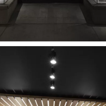
z discuter
t?