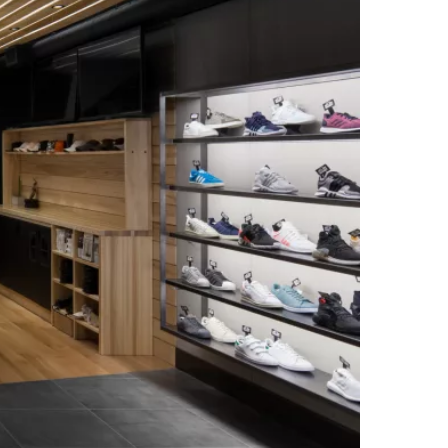
Quartier Général
Atelier
2565 rue de Bellechasse
5500 Fullum, Suite 020
Montreal, QC
Montreal, QC
H1Y 1J2
H2G 2H3
info@taktikdesign.com / 514-903-9716