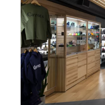
Accueil
Infolettre
Projets
Instagram
Services
Facebook
Mobilier
Linkedin
À propos
Carrière
Nous joindre
©2025 Taktik Design
Politique de confidentialité