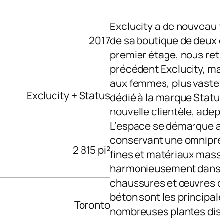
Exclucity a de nouveau f
2017
de sa boutique de deux 
premier étage, nous retr
précédent Exclucity, ma
aux femmes, plus vaste 
Exclucity + Status
dédié à la marque Statu
nouvelle clientèle, ade
L’espace se démarque a
conservant une omnipré
2 815 pi²
fines et matériaux mass
harmonieusement dans 
chaussures et œuvres d’ar
béton sont les principa
Toronto
nombreuses plantes disp